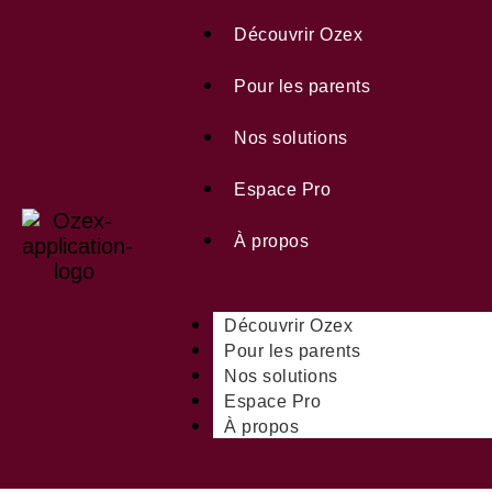
Aller
au
Découvrir Ozex
contenu
Pour les parents
Nos solutions
Espace Pro
À propos
Découvrir Ozex
Pour les parents
Nos solutions
Espace Pro
À propos