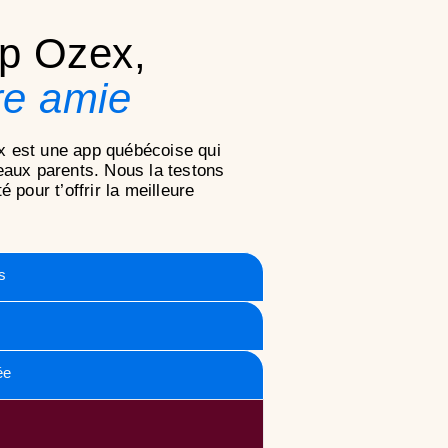
pp Ozex,
re amie
 est une app québécoise qui
eaux parents. Nous la testons
 pour t’offrir la meilleure
s
ée