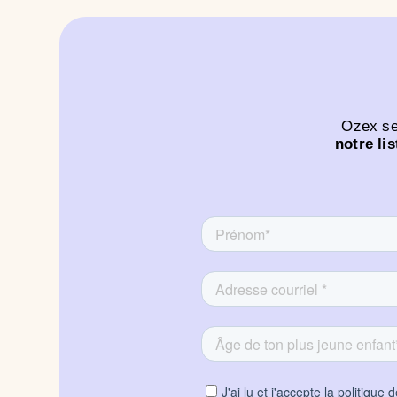
Ozex ser
notre li