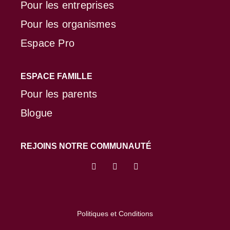
Pour les entreprises
Pour les organismes
Espace Pro
ESPACE FAMILLE
Pour les parents
Blogue
REJOINS NOTRE COMMUNAUTÉ
L
F
I
i
a
n
n
c
s
k
e
t
e
b
a
d
o
g
Politiques et Conditions
i
o
r
n
k
a